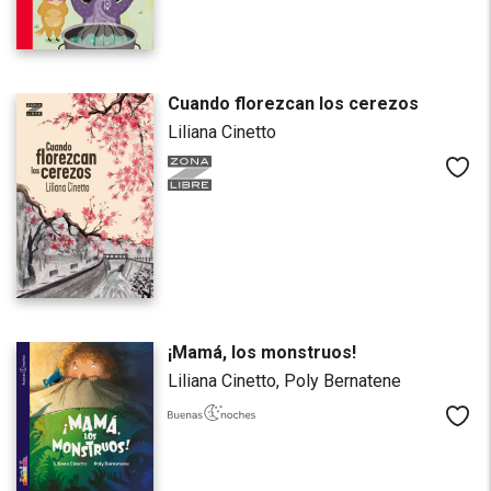
Cuando florezcan los cerezos
Liliana Cinetto
Me
¡Mamá, los monstruos!
Liliana Cinetto,
Poly Bernatene
Me