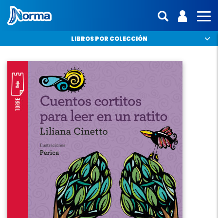
Norma Argentina
ENTRA | 
Mostras 
MO
LIBROS POR COLECCIÓN