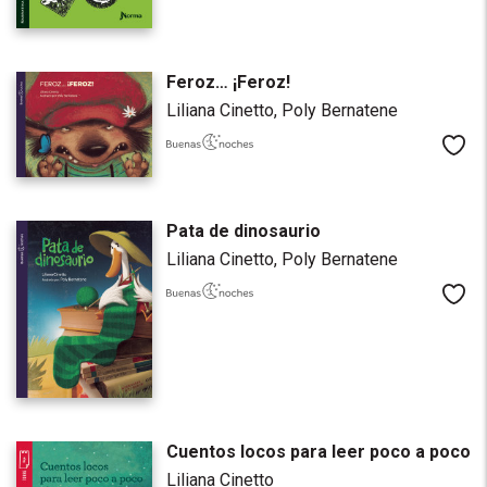
Feroz… ¡Feroz!
Liliana Cinetto,
Poly Bernatene
Me
Pata de dinosaurio
Liliana Cinetto,
Poly Bernatene
Me
Cuentos locos para leer poco a poco
Liliana Cinetto