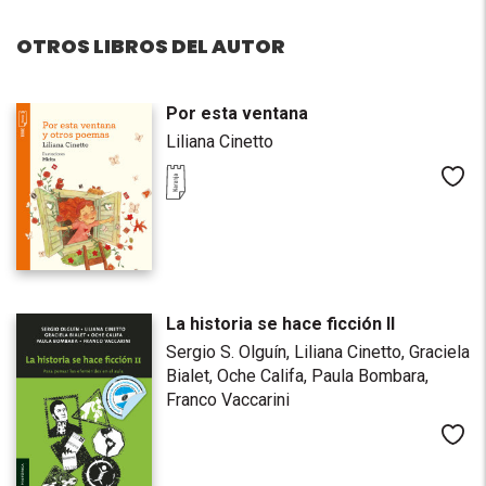
OTROS LIBROS DEL AUTOR
Por esta ventana
Liliana Cinetto
Me
La historia se hace ficción II
Sergio S. Olguín,
Liliana Cinetto,
Graciela
Bialet,
Oche Califa,
Paula Bombara,
Franco Vaccarini
Me