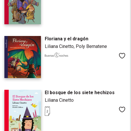
Floriana y el dragón
Liliana Cinetto,
Poly Bernatene
Me
El bosque de los siete hechizos
Liliana Cinetto
Me