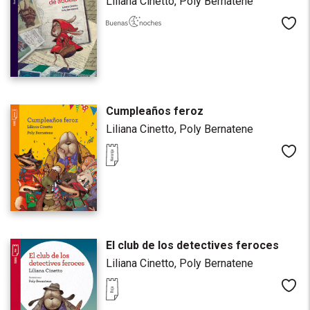
Liliana Cinetto,
Poly Bernatene
Me
Cumpleaños feroz
Liliana Cinetto,
Poly Bernatene
Me
El club de los detectives feroces
Liliana Cinetto,
Poly Bernatene
Me