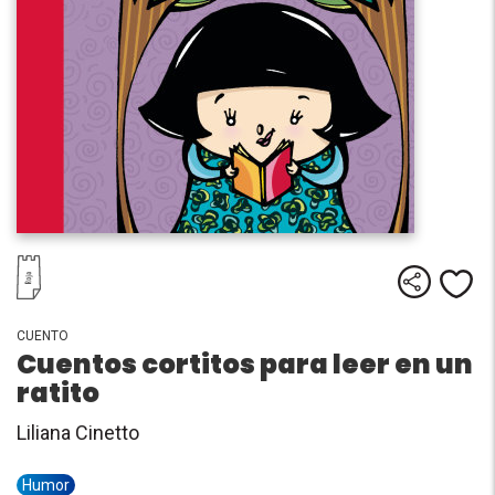
Comparti
Me
CUENTO
Cuentos cortitos para leer en un
ratito
Liliana Cinetto
Humor