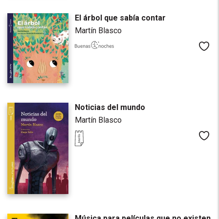
El árbol que sabía contar
Martín Blasco
Me
Noticias del mundo
Martín Blasco
Me
Música para películas que no existen