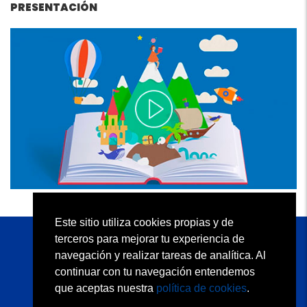
PRESENTACIÓN
Este sitio utiliza cookies propias y de
terceros para mejorar tu experiencia de
KAPELUSZ EDITORA S.A.
navegación y realizar tareas de analítica. Al
Atención al Docente: (54 11) 2152 5113
continuar con tu navegación entendemos
Atención a Librerías: (54 11) 2152 5110
que aceptas nuestra
política de cookies
.
Quiénes somos
Condiciones de uso
Contacto