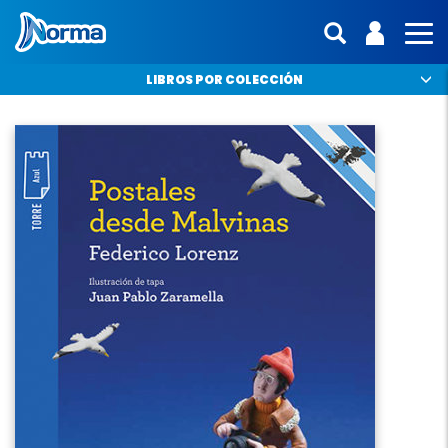
Norma Argentina
ENTRA | 
Mostras 
MO
LIBROS POR COLECCIÓN