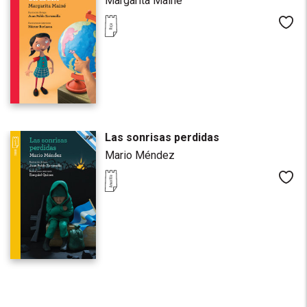
Margarita Mainé
Me
Las sonrisas perdidas
Mario Méndez
Me