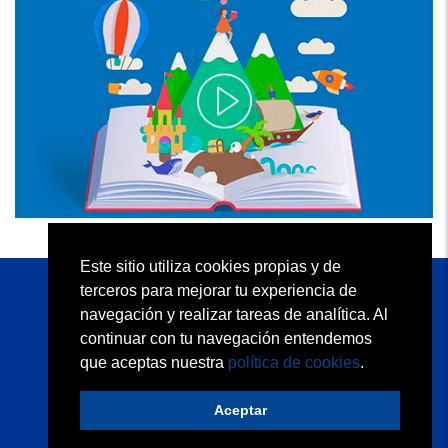
Este sitio utiliza cookies propias y de
terceros para mejorar tu experiencia de
KAPELUSZ EDITORA S.A.
navegación y realizar tareas de analítica. Al
Atención al Docente: (54 11) 2152 5113
continuar con tu navegación entendemos
Atención a Librerías: (54 11) 2152 5110
que aceptas nuestra
política de cookies
.
Quiénes somos
Condiciones de uso
Contacto
Política de privacidad
Política de cookies
Aceptar
Desarrollo web:
trestristestigres