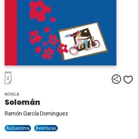
Comparti
Me
NOVELA
Solomán
Ramón García Dominguez
Autoestima
Aventuras