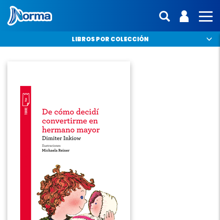
Norma Perú
ENTRA | 
interfaz.mo
MO
LIBROS POR COLECCIÓN