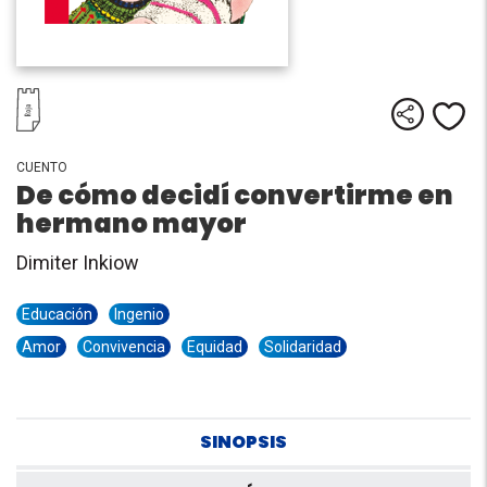
Comparti
Me
CUENTO
De cómo decidí convertirme en
hermano mayor
Dimiter Inkiow
Educación
Ingenio
Amor
Convivencia
Equidad
Solidaridad
SINOPSIS