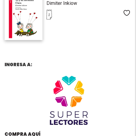
Dimiter Inkiow
Me
I
NGRESA A:
COMPRA AQUÍ