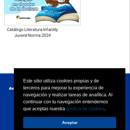
Catálogo Literatura Infantily
Juvenil Norma 2024
Este sitio utiliza cookies propias y de
terceros para mejorar tu experiencia de
Av. Primavera 2160, Santiago de Surco 15023 Lima - Perú.
Santiago de Surco, Perú.
navegación y realizar tareas de analítica. Al
(+51 1) 6420442
continuar con tu navegación entendemos
norma-servicioalclientepe@edicionesnorma.com
que aceptas nuestra
política de cookies
.
Quiénes somos
Condiciones de uso
Contacto
Política de privacidad
Política de cookies
Términos y condiciones de uso
Aceptar