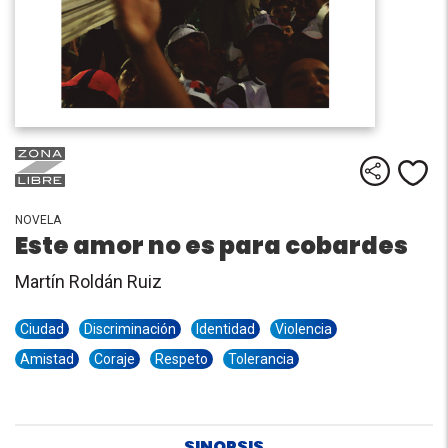
Comparti
Me
NOVELA
Este amor no es para cobardes
Martín Roldán Ruiz
Ciudad
Discriminación
Identidad
Violencia
Amistad
Coraje
Respeto
Tolerancia
SINOPSIS