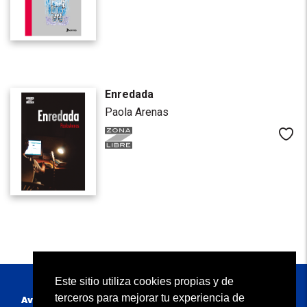
Enredada
Paola Arenas
Me
Este sitio utiliza cookies propias y de
terceros para mejorar tu experiencia de
Av. Primavera 2160, Santiago de Surco 15023 Lima - Perú.