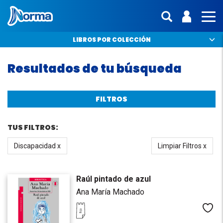
Norma Perú
ENTRA | 
interfaz.mo
MO
LIBROS POR COLECCIÓN
Resultados de tu búsqueda
FILTROS
TUS FILTROS:
Discapacidad x
Limpiar Filtros x
Raúl pintado de azul
Ana María Machado
Me