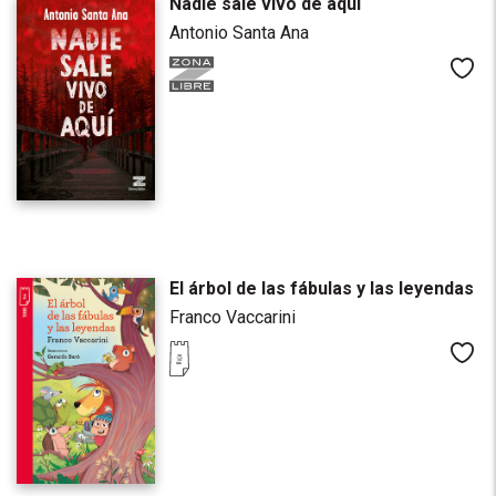
Nadie sale vivo de aquí
Antonio Santa Ana
Me
El árbol de las fábulas y las leyendas
Franco Vaccarini
Me