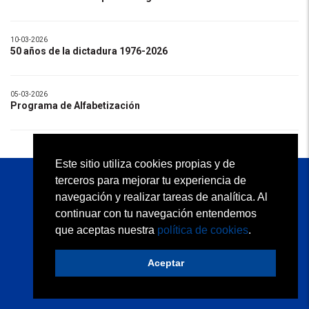
10-03-2026
50 años de la dictadura 1976-2026
05-03-2026
Programa de Alfabetización
Este sitio utiliza cookies propias y de
terceros para mejorar tu experiencia de
KAPELUSZ EDITORA S.A.
navegación y realizar tareas de analítica. Al
Atención al Docente: (54 11) 2152 5113
continuar con tu navegación entendemos
Atención a Librerías: (54 11) 2152 5110
que aceptas nuestra
política de cookies
.
Quiénes somos
Condiciones de uso
Contacto
Política de privacidad
Política de cookies
Aceptar
Desarrollo web:
trestristestigres