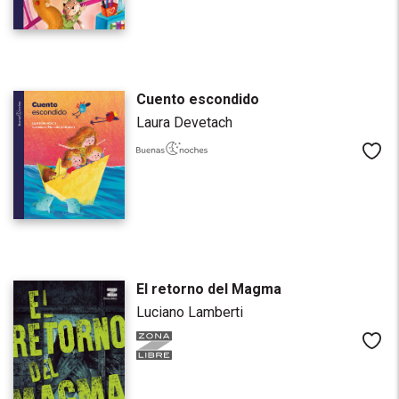
Cuento escondido
Laura Devetach
Me
El retorno del Magma
Luciano Lamberti
Me