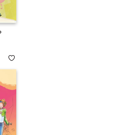
o
Me gusta