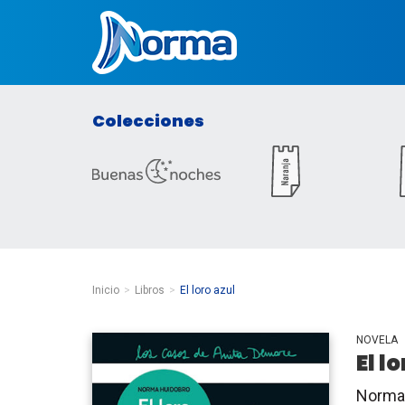
Norma Argentina
Colecciones
Inicio
Libros
El loro azul
NOVELA
El l
Norma