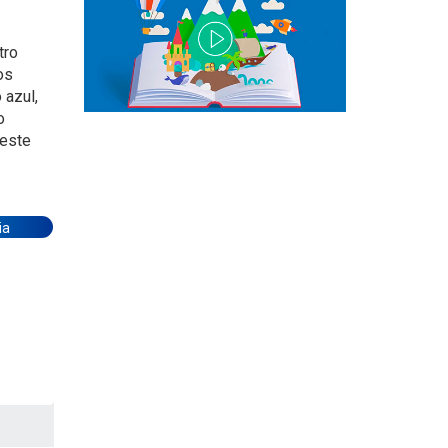
tro
os
 azul,
o
 este
ia