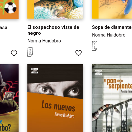
El sospechoso viste de
Sopa de diamante
casa
negro
Norma Huidobro
Norma Huidobro
Me gusta
Me gusta