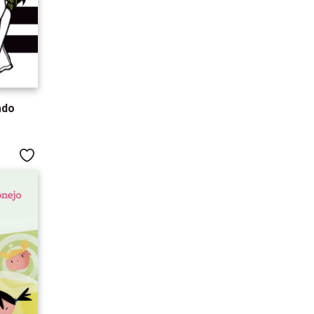
ado
Me gusta