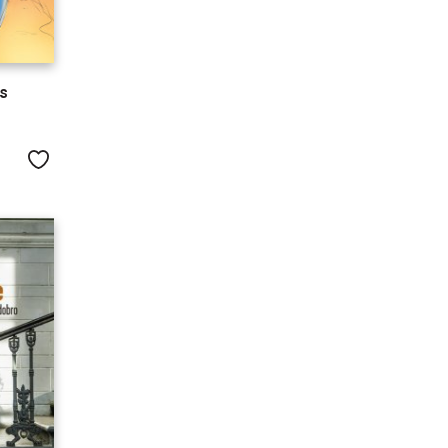
s
Me gusta