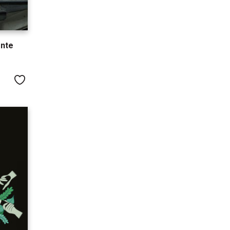
ente
Me gusta