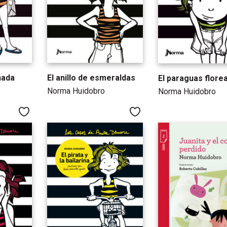
nada
El anillo de esmeraldas
El paraguas flore
Norma Huidobro
Norma Huidobro
Me gusta
Me gusta