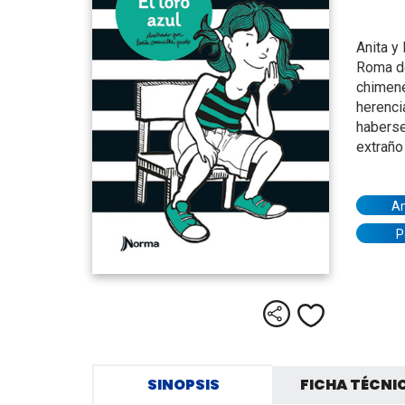
Anita y
Roma de
chimene
herenci
haberse
extraño
A
P
Compartir
Me gusta
SINOPSIS
FICHA TÉCNI