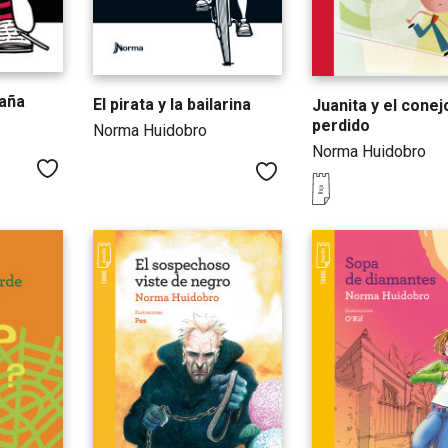
raña
El pirata y la bailarina
Juanita y el conej
perdido
Norma Huidobro
Norma Huidobro
Me gusta
Me gusta