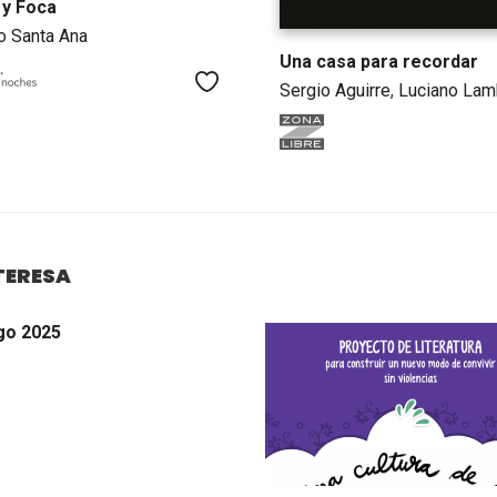
 y Foca
o Santa Ana
Una casa para recordar
Me gusta
Sergio Aguirre
,
Luciano Lam
NTERESA
go 2025