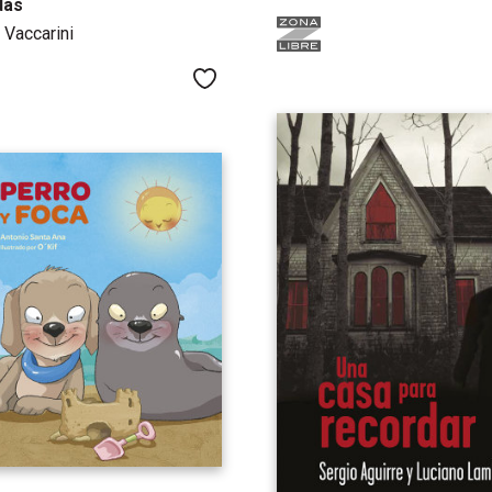
das
 Vaccarini
Me gusta