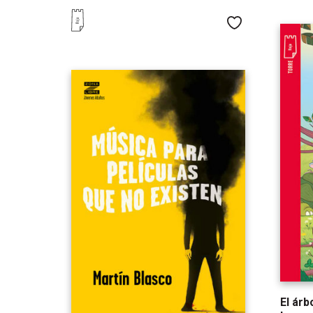
Me gusta
El árb