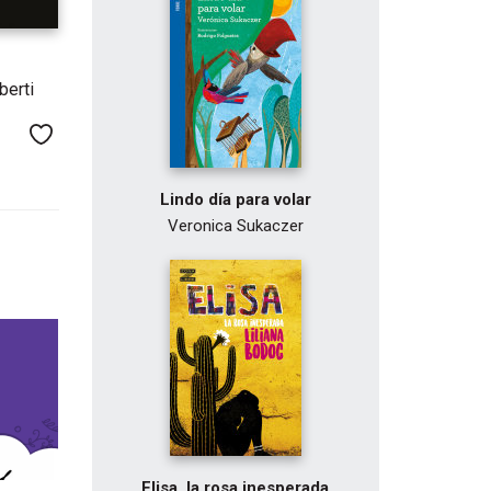
berti
Me gusta
Lindo día para volar
Veronica Sukaczer
Elisa, la rosa inesperada