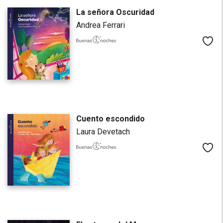
La señora Oscuridad
Andrea Ferrari
Me
Cuento escondido
Laura Devetach
Me