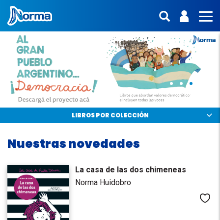
Norma Argentina
ENTRA | 
Mostras 
MO
Norma.
Libros
infantiles
y
juveniles
LIBROS POR COLECCIÓN
Nuestras novedades
La casa de las dos chimeneas
Norma Huidobro
Me