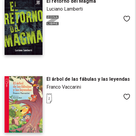
El retorno del Magma
Luciano Lamberti
Me
El árbol de las fábulas y las leyendas
Franco Vaccarini
Me