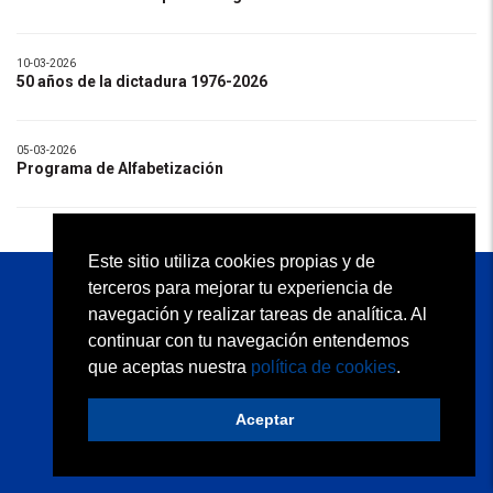
10-03-2026
50 años de la dictadura 1976-2026
05-03-2026
Programa de Alfabetización
Este sitio utiliza cookies propias y de
terceros para mejorar tu experiencia de
KAPELUSZ EDITORA S.A.
navegación y realizar tareas de analítica. Al
Atención al Docente: (54 11) 2152 5113
continuar con tu navegación entendemos
Atención a Librerías: (54 11) 2152 5110
que aceptas nuestra
política de cookies
.
Quiénes somos
Condiciones de uso
Contacto
Política de privacidad
Política de cookies
Aceptar
Desarrollo web:
trestristestigres