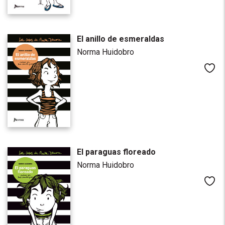
El anillo de esmeraldas
Norma Huidobro
Me
El paraguas floreado
Norma Huidobro
Me