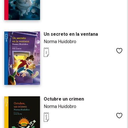
Un secreto en la ventana
Norma Huidobro
Me
Octubre un crimen
Norma Huidobro
Me