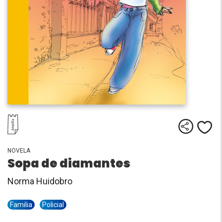
Comparti
Me
NOVELA
Sopa de diamantes
Norma Huidobro
Familia
Policial