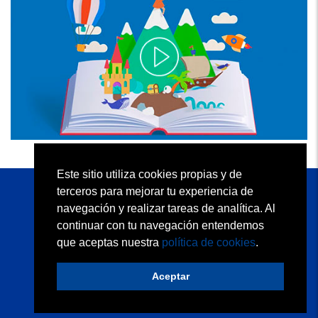
Este sitio utiliza cookies propias y de
terceros para mejorar tu experiencia de
KAPELUSZ EDITORA S.A.
navegación y realizar tareas de analítica. Al
Atención al Docente: (54 11) 2152 5113
continuar con tu navegación entendemos
Atención a Librerías: (54 11) 2152 5110
que aceptas nuestra
política de cookies
.
Quiénes somos
Condiciones de uso
Contacto
Política de privacidad
Política de cookies
Aceptar
Desarrollo web:
trestristestigres