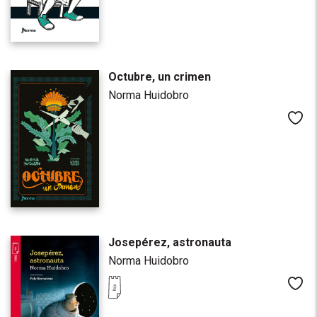
Octubre, un crimen
Norma Huidobro
Me
Josepérez, astronauta
Norma Huidobro
Me