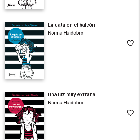
La gata en el balcón
Norma Huidobro
Me
Una luz muy extraña
Norma Huidobro
Me