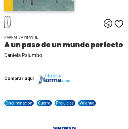
Comparti
Me
NARRATIVA INFANTIL
A un paso de un mundo perfecto
Daniela Palumbo
Comprar aquí
Discriminación
Guerra
Prejuicios
Valentía
SINOPSIS