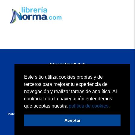
Educactiva S. A. S.
Carrera 11A No. 98-50 piso 5
B
ogotá, D. C., Colombia
Este sitio utiliza cookies propias y de
Atención al cliente: 01 8000 934500
terceros para mejorar tu experiencia de
servicioalclientenorma@edicionesnorma.com
navegación y realizar tareas de analítica. Al
continuar con tu navegación entendemos
Quiénes somos
Condiciones de uso
Contacto
Política de privacidad
Política de cookies
que aceptas nuestra
política de cookies
.
Copyright © 2020 Educactiva S.A.S. Todos los derechos reservados.
Marcas y signos distintivos que contienen la denominación “N”/Norma/Carvajal ® bajo
licencia de Grupo Carvajal (Colombia).
Aceptar
Desarrollo web:
trestristestigres