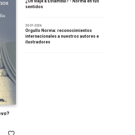
¿Un viaje a Estambul? - Norma en tus
sentidos
30-01-2026
Orgullo Norma: reconocimientos
internacionales a nuestros autores e
ilustradores
evo?
Me gusta