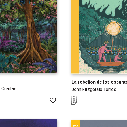
La rebelión de los espant
 Cuartas
John Fitzgerald Torres
Me gusta