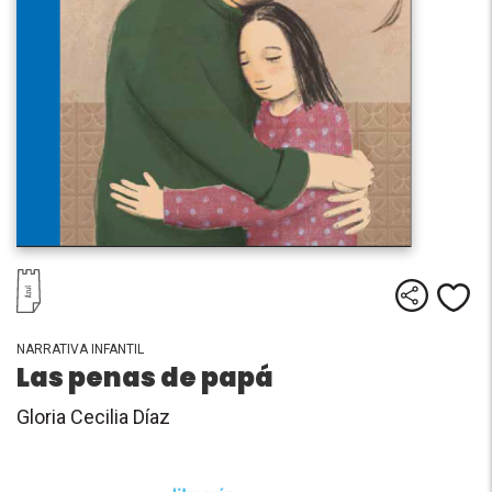
Comparti
Me
NARRATIVA INFANTIL
Las penas de papá
Gloria Cecilia Díaz