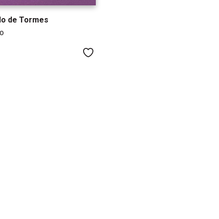
llo de Tormes
o
Me gusta