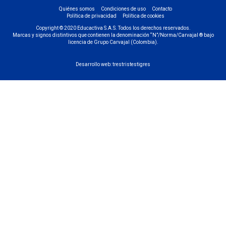
Quiénes somos
Condiciones de uso
Contacto
Política de privacidad
Política de cookies
Copyright © 2020 Educactiva S.A.S. Todos los derechos reservados.
Marcas y signos distintivos que contienen la denominación “N”/Norma/Carvajal ® bajo
licencia de Grupo Carvajal (Colombia).
Desarrollo web:
trestristestigres