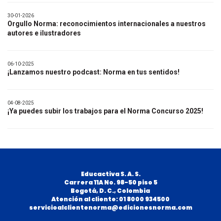
30-01-2026
Orgullo Norma: reconocimientos internacionales a nuestros
autores e ilustradores
06-10-2025
¡Lanzamos nuestro podcast: Norma en tus sentidos!
04-08-2025
¡Ya puedes subir los trabajos para el Norma Concurso 2025!
Educactiva S. A. S.
Carrera 11A No. 98-50 piso 5
B
ogotá, D. C., Colombia
Atención al cliente: 01 8000 934500
servicioalclientenorma@edicionesnorma.com