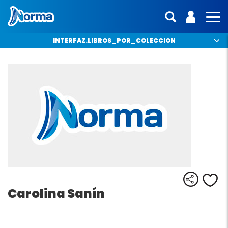
Norma México
ENTRA | 
interfaz.mo
MO
INTERFAZ.LIBROS_POR_COLECCION
Comparti
Me
Carolina Sanín