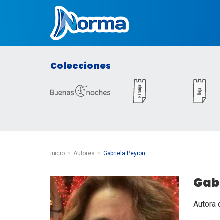
Norma México
Colecciones
Inicio
Autores
Gabriela Peyron
Gab
Autora 