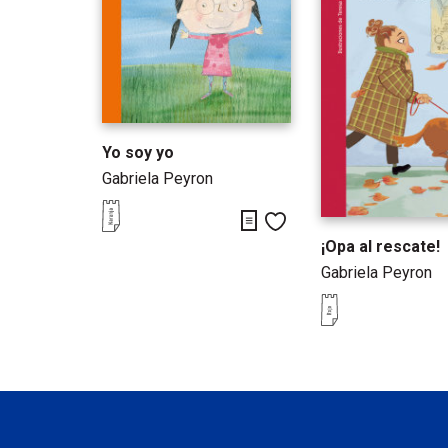
Yo soy yo
Gabriela Peyron
Descargar y leer primeras pág
Me gusta
¡Opa al rescate!
Gabriela Peyron