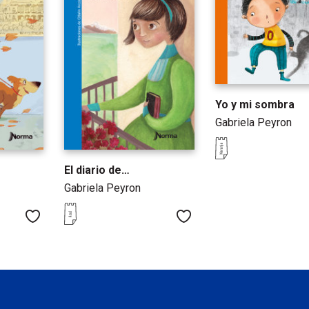
Yo y mi sombra
Gabriela Peyron
inas de Yo soy yo
El diario de…
Gabriela Peyron
Me gusta
Me gusta