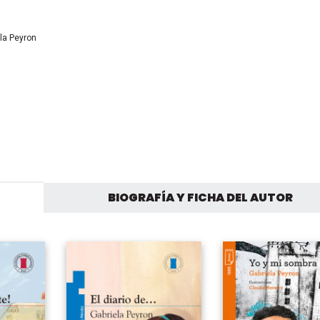
ter
la Peyron
book
erest
le+
BIOGRAFÍA Y FICHA DEL AUTOR