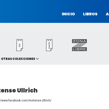
INICIO
LIBROS
A
OTRAS COLECCIONES
ense Ullrich
//www.facebook.com/Hortense.Ullrich/
book