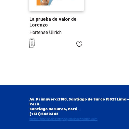
La prueba de valor de
Lorenzo
Hortense Ullrich
Me gusta
Av. Primavera 2160, Santiago de Surco 15023 Lima 
Perú.
Santiago de Surco, Perú.
(+51 1) 6420442
norma-servicioalclientepe@edicionesnorma.com