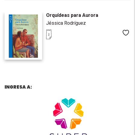
Orquídeas para Aurora
Jéssica Rodríguez
Me
I
NGRESA A: