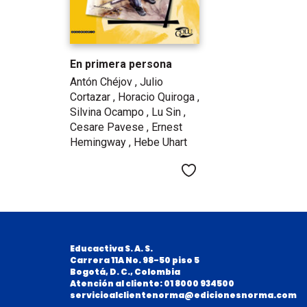
En primera persona
Antón Chéjov ,
Julio
Cortazar ,
Horacio Quiroga ,
Silvina Ocampo ,
Lu Sin ,
Cesare Pavese ,
Ernest
Hemingway ,
Hebe Uhart
Me gusta
Educactiva S. A. S.
Carrera 11A No. 98-50 piso 5
B
ogotá, D. C., Colombia
Atención al cliente: 01 8000 934500
servicioalclientenorma@edicionesnorma.com