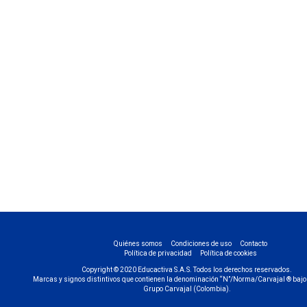
Quiénes somos
Condiciones de uso
Contacto
Política de privacidad
Política de cookies
Copyright © 2020 Educactiva S.A.S. Todos los derechos reservados.
Marcas y signos distintivos que contienen la denominación “N”/Norma/Carvajal ® bajo 
Grupo Carvajal (Colombia).