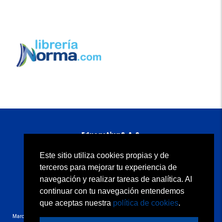
Educactiva S. A. S.
Carrera 11A No. 98-50 piso 5
B
ogotá, D. C., Colombia
Este sitio utiliza cookies propias y de
Atención al cliente: 01 8000 934500
terceros para mejorar tu experiencia de
servicioalclientenorma@edicionesnorma.com
navegación y realizar tareas de analítica. Al
continuar con tu navegación entendemos
Quiénes somos
Condiciones de uso
Contacto
Política de privacidad
Política de cookies
que aceptas nuestra
política de cookies
.
Copyright © 2020 Educactiva S.A.S. Todos los derechos reservados.
Marcas y signos distintivos que contienen la denominación “N”/Norma/Carvajal ® bajo