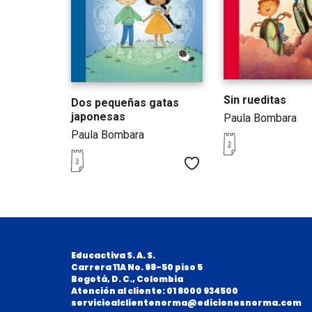
Sin rueditas
Dos pequeñas gatas
japonesas
Paula Bombara
Paula Bombara
Me gusta
Educactiva S. A. S.
Carrera 11A No. 98-50 piso 5
B
ogotá, D. C., Colombia
Atención al cliente: 01 8000 934500
servicioalclientenorma@edicionesnorma.com