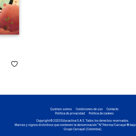
Me gusta
Quiénes somos
Condiciones de uso
Contacto
Política de privacidad
Política de cookies
Copyright © 2020 Educactiva S.A.S. Todos los derechos reservados.
Marcas y signos distintivos que contienen la denominación “N”/Norma/Carvajal ® bajo 
Grupo Carvajal (Colombia).