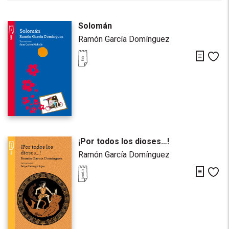
Solomán
Ramón García Domínguez
Descarg
Me
¡Por todos los dioses…!
Ramón García Domínguez
Descarg
Me