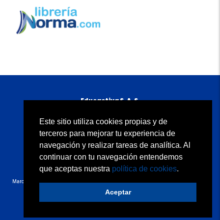
Educactiva S. A. S.
Carrera 11A No. 98-50 piso 5
B
ogotá, D. C., Colombia
Este sitio utiliza cookies propias y de
Atención al cliente: 01 8000 934500
terceros para mejorar tu experiencia de
servicioalclientenorma@edicionesnorma.com
navegación y realizar tareas de analítica. Al
continuar con tu navegación entendemos
Quiénes somos
Condiciones de uso
Contacto
Política de privacidad
Política de cookies
que aceptas nuestra
política de cookies
.
Copyright © 2020 Educactiva S.A.S. Todos los derechos reservados.
Marcas y signos distintivos que contienen la denominación “N”/Norma/Carvajal ® bajo
licencia de Grupo Carvajal (Colombia).
Aceptar
Desarrollo web:
trestristestigres