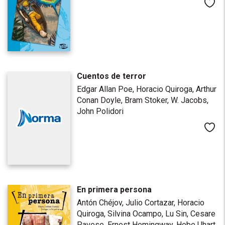
Me
Cuentos de terror
Edgar Allan Poe,
Horacio Quiroga,
Arthur
Conan Doyle,
Bram Stoker,
W. Jacobs,
John Polidori
Me
En primera persona
Antón Chéjov,
Julio Cortazar,
Horacio
Quiroga,
Silvina Ocampo,
Lu Sin,
Cesare
Pavese,
Ernest Hemingway,
Hebe Uhart