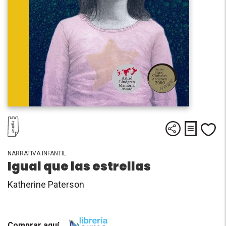
Descargar
Compartir
Me
NARRATIVA INFANTIL
Igual que las estrellas
Katherine Paterson
Comprar aquí