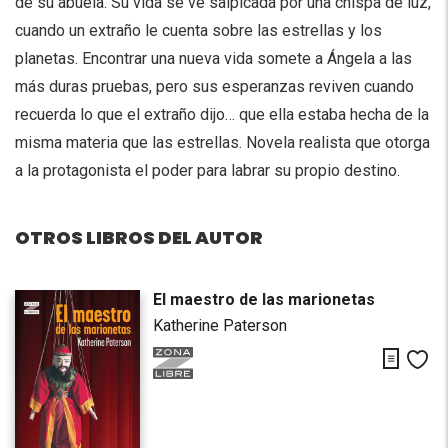
de su abuela. Su vida se ve salpicada por una chispa de luz,
cuando un extraño le cuenta sobre las estrellas y los
planetas. Encontrar una nueva vida somete a Ángela a las
más duras pruebas, pero sus esperanzas reviven cuando
recuerda lo que el extraño dijo… que ella estaba hecha de la
misma materia que las estrellas. Novela realista que otorga
a la protagonista el poder para labrar su propio destino.
OTROS LIBROS DEL AUTOR
El maestro de las marionetas
Katherine Paterson
Descarg
Me