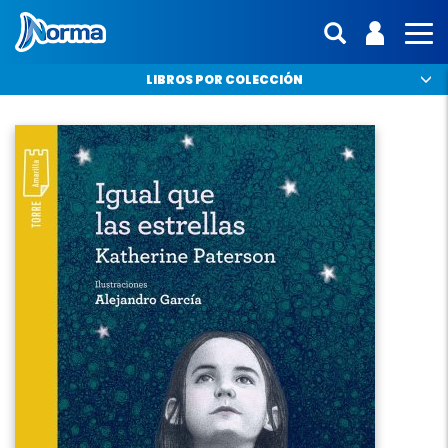
Norma Colombia
ENTRA | 
interfaz.mo
MO
LIBROS POR COLECCIÓN