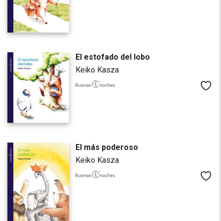
El estofado del lobo
Keiko Kasza
Me
El más poderoso
Keiko Kasza
Me