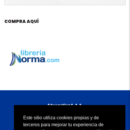
COMPRA AQUÍ
Educactiva S. A. S.
Carrera 11A No. 98-50 piso 5
B
ogotá, D. C., Colombia
Este sitio utiliza cookies propias y de
Atención al cliente: 01 8000 934500
terceros para mejorar tu experiencia de
servicioalclientenorma@edicionesnorma.com