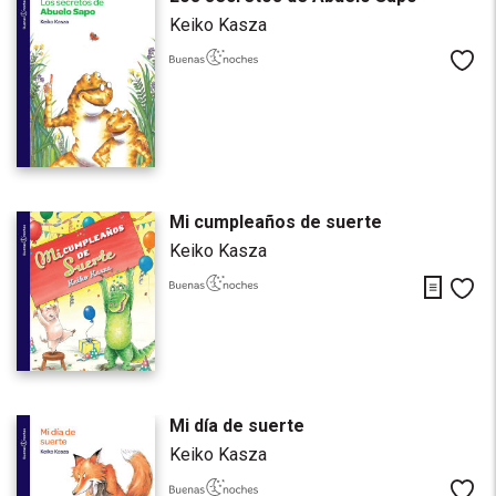
Keiko Kasza
Me
Mi cumpleaños de suerte
Keiko Kasza
Descarg
Me
Mi día de suerte
Keiko Kasza
Me