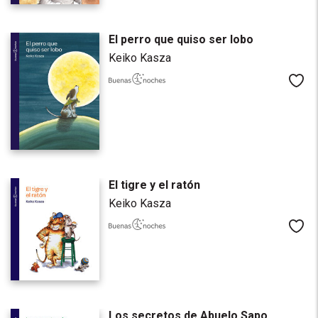
El perro que quiso ser lobo
Keiko Kasza
Me
El tigre y el ratón
Keiko Kasza
Me
Los secretos de Abuelo Sapo