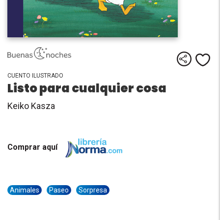
Comparti
Me
CUENTO ILUSTRADO
Listo para cualquier cosa
Keiko Kasza
Comprar aquí
Animales
Paseo
Sorpresa