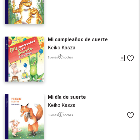
Mi cumpleaños de suerte
Keiko Kasza
Descarg
Me
Mi día de suerte
Keiko Kasza
Me