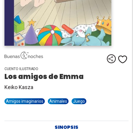
Comparti
Me
CUENTO ILUSTRADO
Los amigos de Emma
Keiko Kasza
Amigos imaginarios
Animales
Juego
SINOPSIS