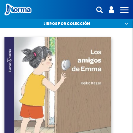
Norma Colombia
ENTRA | 
interfaz.mo
MO
LIBROS POR COLECCIÓN