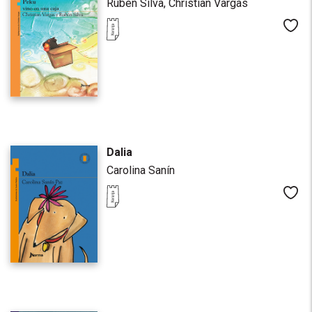
Rubén Silva,
Christian Vargas
Me
Dalia
Carolina Sanín
Me