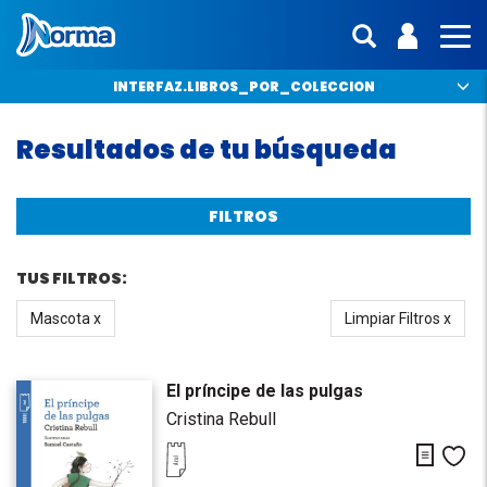
Norma México
ENTRA | 
interfaz.mo
MO
INTERFAZ.LIBROS_POR_COLECCION
Resultados de tu búsqueda
FILTROS
TUS FILTROS:
Mascota x
Limpiar Filtros x
El príncipe de las pulgas
Cristina Rebull
Descarg
Me