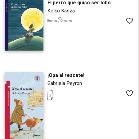
El perro que quiso ser lobo
Keiko Kasza
Me
¡Opa al rescate!
Gabriela Peyron
Me