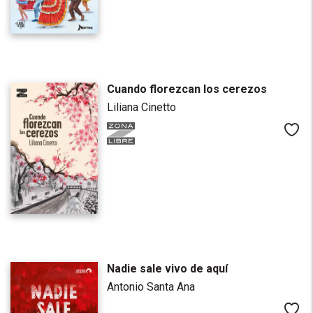
Cuando florezcan los cerezos
Liliana Cinetto
Me
Nadie sale vivo de aquí
Antonio Santa Ana
Me