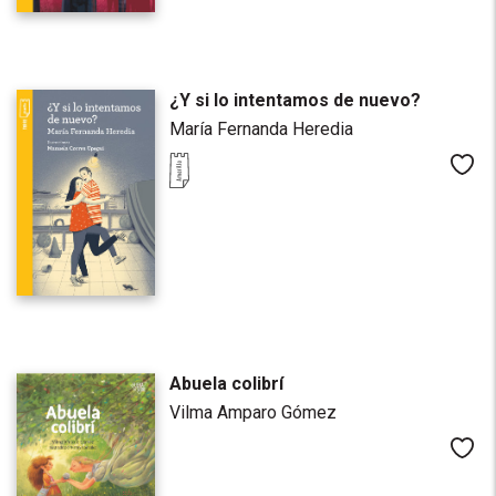
¿Y si lo intentamos de nuevo?
María Fernanda Heredia
Me
Abuela colibrí
Vilma Amparo Gómez
Me