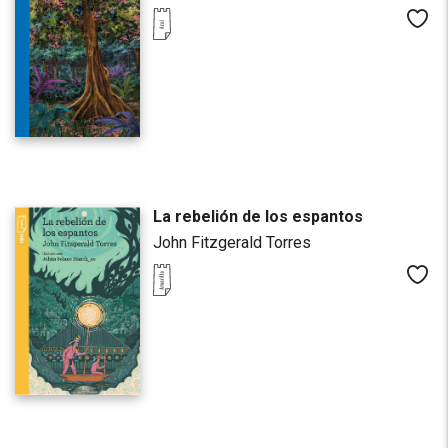
Me
La rebelión de los espantos
John Fitzgerald Torres
Me