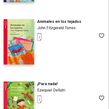
Animales en los tejados
John Fitzgerald Torres
Me
¡Para nada!
Ezequiel Dellutri
Me