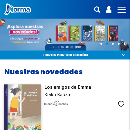
Norma Colombia
ENTRA | 
interfaz.mo
MO
Norma.
Libros
infantiles
y
LIBROS POR COLECCIÓN
juveniles
Nuestras novedades
Los amigos de Emma
Keiko Kasza
Me