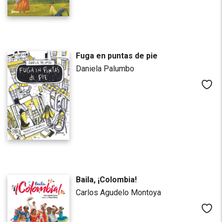
Fuga en puntas de pie
Daniela Palumbo
Me
Baila, ¡Colombia!
Carlos Agudelo Montoya
Me