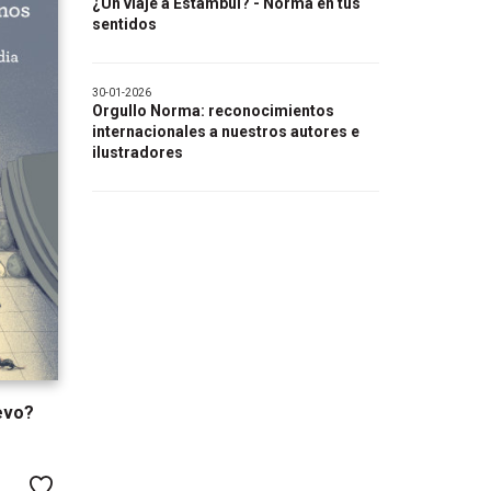
¿Un viaje a Estambul? - Norma en tus
sentidos
30-01-2026
Orgullo Norma: reconocimientos
internacionales a nuestros autores e
ilustradores
evo?
Me gusta