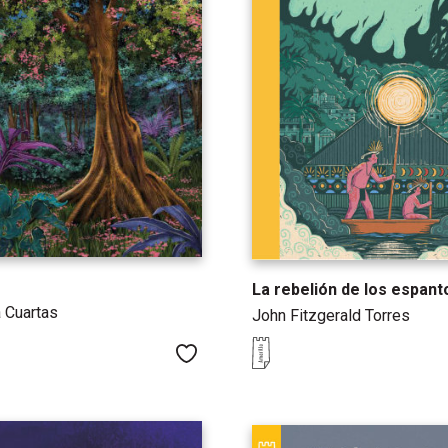
La rebelión de los espant
 Cuartas
John Fitzgerald Torres
Me gusta