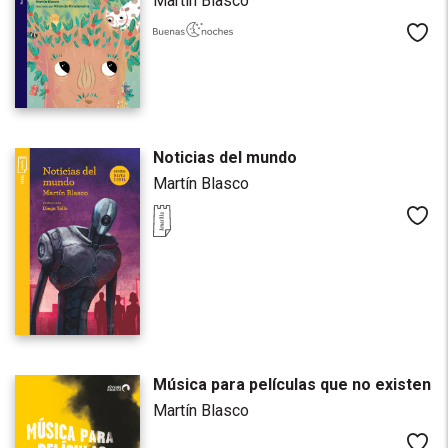
Martín Blasco
Me
Noticias del mundo
Martín Blasco
Me
Música para películas que no existen
Martín Blasco
Me