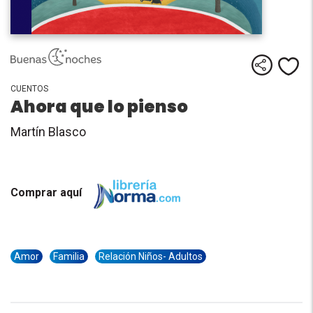
Comparti
Me
CUENTOS
Ahora que lo pienso
Martín Blasco
Comprar aquí
Amor
Familia
Relación Niños- Adultos