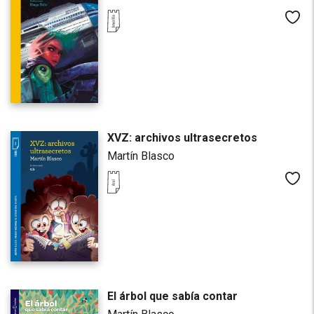
Me
XVZ: archivos ultrasecretos
Martín Blasco
Me
El árbol que sabía contar