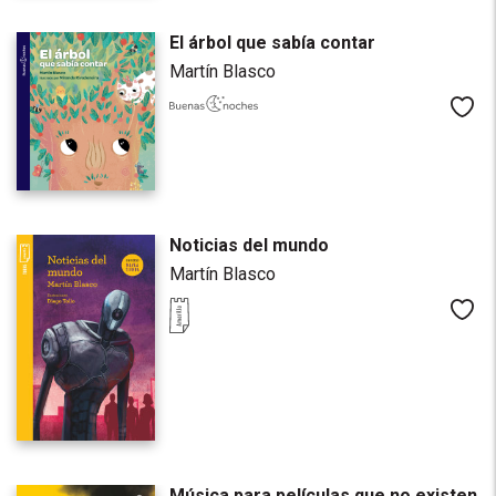
El árbol que sabía contar
Martín Blasco
Me
Noticias del mundo
Martín Blasco
Me
Música para películas que no existen