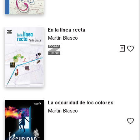
En la línea recta
Martín Blasco
Descarg
Me
La oscuridad de los colores
Martín Blasco
Me