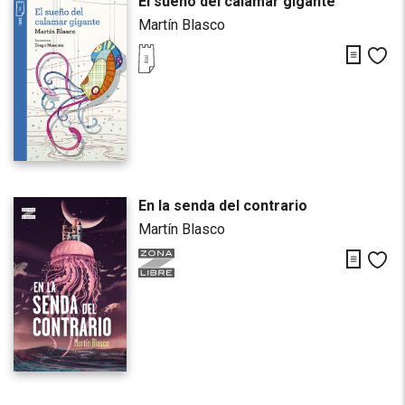
El sueño del calamar gigante
Martín Blasco
Descarg
Me
En la senda del contrario
Martín Blasco
Descarg
Me