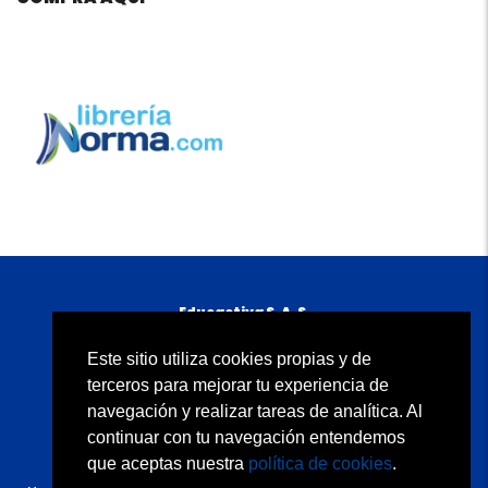
Educactiva S. A. S.
Carrera 11A No. 98-50 piso 5
B
ogotá, D. C., Colombia
Este sitio utiliza cookies propias y de
Atención al cliente: 01 8000 934500
terceros para mejorar tu experiencia de
servicioalclientenorma@edicionesnorma.com
navegación y realizar tareas de analítica. Al
continuar con tu navegación entendemos
Quiénes somos
Condiciones de uso
Contacto
Política de privacidad
Política de cookies
que aceptas nuestra
política de cookies
.
Copyright © 2020 Educactiva S.A.S. Todos los derechos reservados.