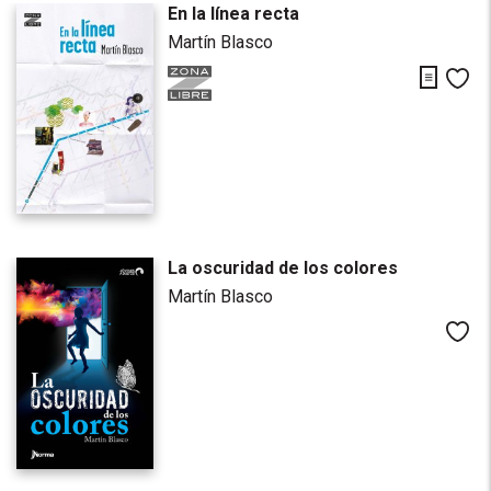
En la línea recta
Martín Blasco
Descarg
Me
La oscuridad de los colores
Martín Blasco
Me