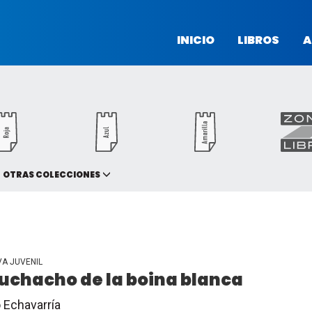
INICIO
LIBROS
A
OTRAS COLECCIONES
VA JUVENIL
muchacho de la boina blanca
o Echavarría