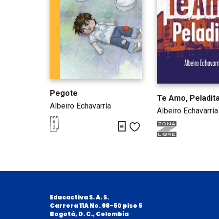
Pegote
Te Amo, Peladit
Albeiro Echavarría
Albeiro Echavarría
Descargar y leer primeras pá
Me gusta
Educactiva S. A. S.
Carrera 11A No. 98-50 piso 5
B
ogotá, D. C., Colombia