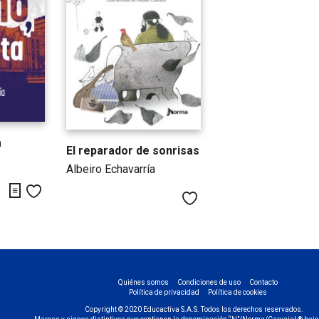
a
El reparador de sonrisas
Albeiro Echavarría
ginas de Pegote
Descargar y leer primeras páginas de Te Amo, Peladita
Me gusta
Me gusta
Quiénes somos
Condiciones de uso
Contacto
Política de privacidad
Política de cookies
Copyright © 2020 Educactiva S.A.S. Todos los derechos reservados.