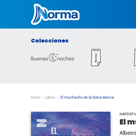
Norma Colombia
Colecciones
Inicio
Libros
El muchacho de la boina blanca
NARRATI
El 
Albeir