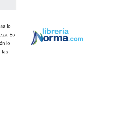
ras lo
eza. Es
ón lo
 las