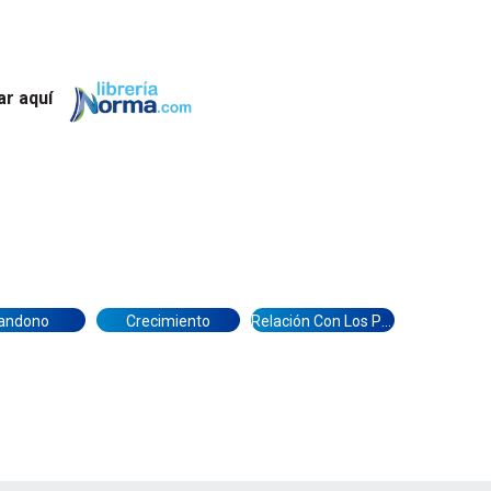
r aquí
andono
Crecimiento
Relación Con Los Padres
imeras páginas de El muchacho de la boina blanca